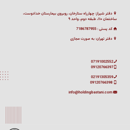
دفتر شیراز: چهارراه ستارخان، روبروی بیمارستان خدادوست،
ساختمان ۱۱۰، طبقه دوم، واحد ۹
کد پستی : 7186787955
دفتر تهران: به صورت مجازی
07191002552
09120766397
02191305359
09120766398
info@holdingbastani.com